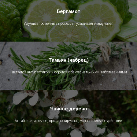
Бергамот
Улучшает обменные процессы, усиливает иммунитет.
Тимьян (чабрец)
Является антисептиком и борется с бактериальными заболеваниями
Чайное дерево
Антибактериальное, противовирусное, успокоительное действие.