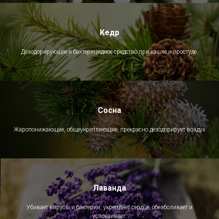
Кедр
Дезодорирующее и бактерицидное средство при кашле и простуде.
Сосна
Жаропонижающие, общеукрепляющие, прекрасно дезодорирует воздух
Лаванда
Убивает вирусы и бактерии, укрепляет сердце, обезболивает и
успокаивает.