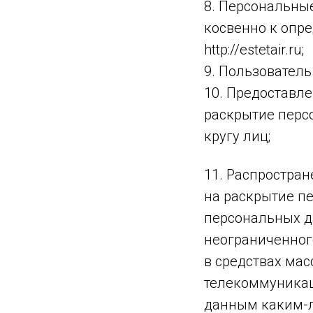
8. Персональны
косвенно к опр
http://estetair.ru;
9. Пользователь 
10. Предоставл
раскрытие перс
кругу лиц;
11. Распростра
на раскрытие п
персональных д
неограниченног
в средствах ма
телекоммуникац
данным каким-л