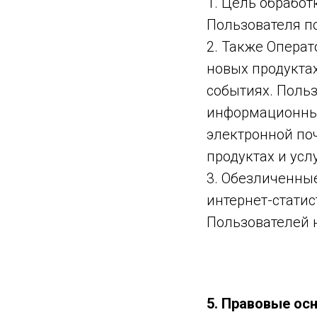
1. Цель обрабо
Пользователя п
2. Также Опера
новых продукта
событиях. Польз
информационных
электронной поч
продуктах и усл
3. Обезличенны
интернет-статис
Пользователей н
5. Правовые ос