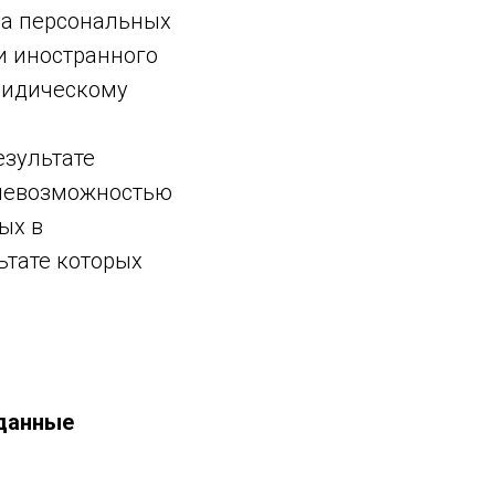
ча персональных
и иностранного
ридическому
езультате
 невозможностью
ых в
ьтате которых
данные