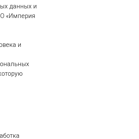
ных данных и
ОО «Империя
овека и
сональных
 которую
аботка