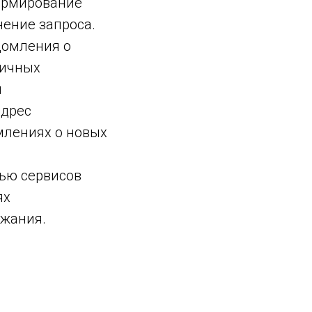
ормирование
нение запроса.
домления о
личных
я
адрес
омлениях о новых
ью сервисов
ях
ржания.