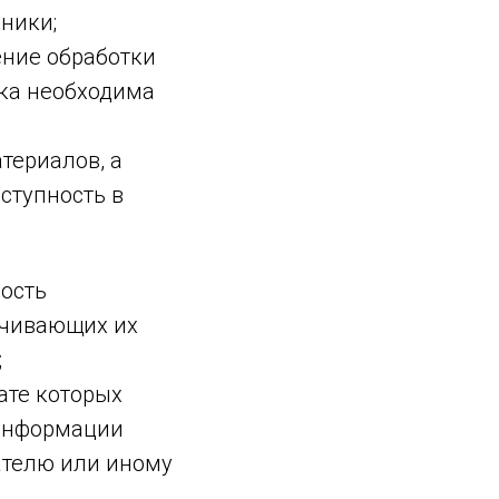
ники;
ние обработки
тка необходима
териалов, а
ступность в
ость
ечивающих их
;
ате которых
 информации
ателю или иному