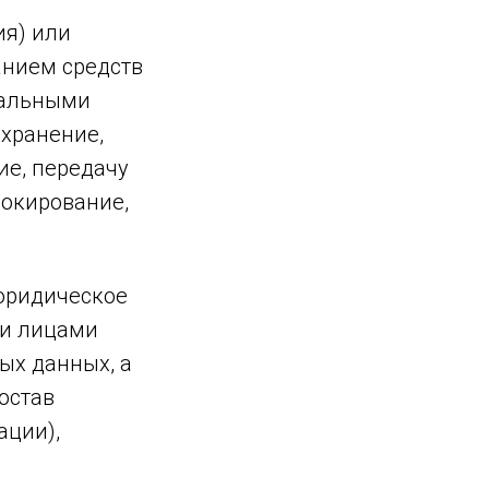
ия) или
анием средств
нальными
 хранение,
ие, передачу
локирование,
 юридическое
ми лицами
ых данных, а
остав
ации),