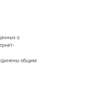
данных о
ернет-
ъединены общим