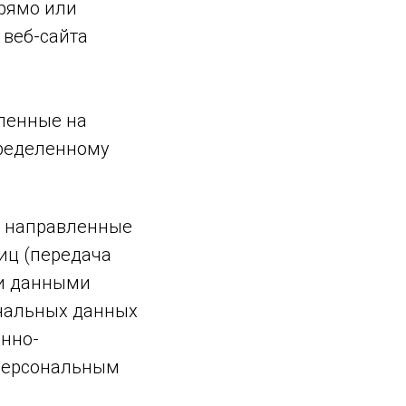
рямо или
веб-сайта
вленные на
пределенному
, направленные
иц (передача
ми данными
ональных данных
нно-
 персональным