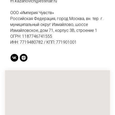
m.kazanovich@estetair.ru
ООО «Империя Чувств»
Российская Федерация, город Москва, вн. тер. г.
муниципальный округ Измайлово, шоссе
Измайловское, дом 71, корпус 3В, строение 1
ОГРН: 1187746741555
ИНН: 7719480782 / КПП: 771901001