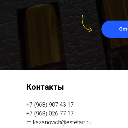
Ост
Контакты
+7 (968) 907 43 17
+7 (968) 026 77 17
m.kazanovich@estetair.ru