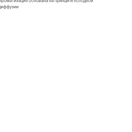
Ароматизация основана на принципе холодной
диффузии