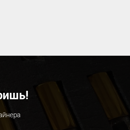
ришь!
айнера