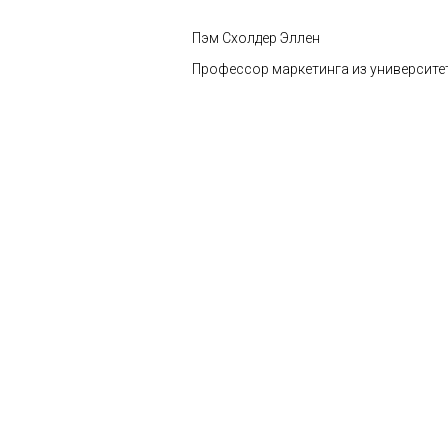
Пэм Схолдер Эллен
Профессор маркетинга из университ