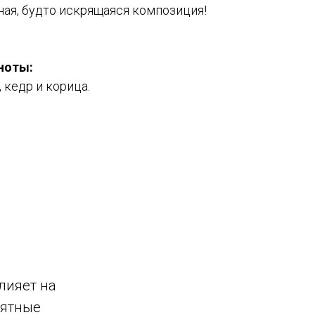
ная, будто искрящаяся композиция!
 ноты
:
 кедр и корица.
лияет на
иятные