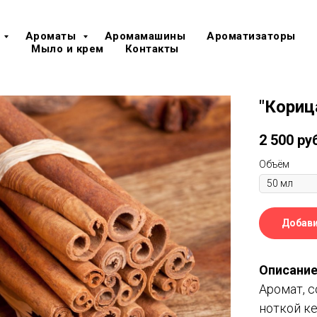
Ароматы
Аромамашины
Ароматизаторы
Мыло и крем
Контакты
"Кориц
2 500
ру
Объём
Добави
Описание
Аромат, с
ноткой ке