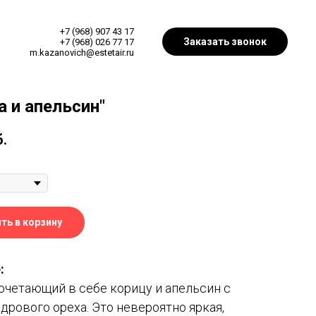
+7 (968) 907 43 17
Заказать звонок
+7 (968) 026 77 17
m.kazanovich@estetair.ru
а и апельсин"
б.
ть в корзину
:
очетающий в себе корицу и апельсин с
дрового ореха. Это невероятно яркая,