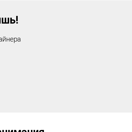
ишь!
айнера