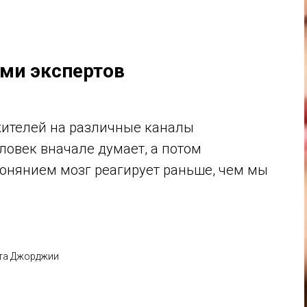
ами экспертов
жителей на различные каналы
ловек вначале думает, а потом
обонянием мозг реагирует раньше, чем мы
ета Джорджии