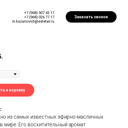
+7 (968) 907 43 17
Заказать звонок
+7 (968) 026 77 17
m.kazanovich@estetair.ru
б.
ть в корзину
:
дно из самых известных эфирно-масличных
в мире. Его восхитительный аромат