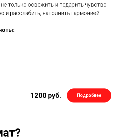
 не только освежить и подарить чувство
но и расслабить, наполнить гармонией.
ноты:
1200
руб.
Подробнее
мат?