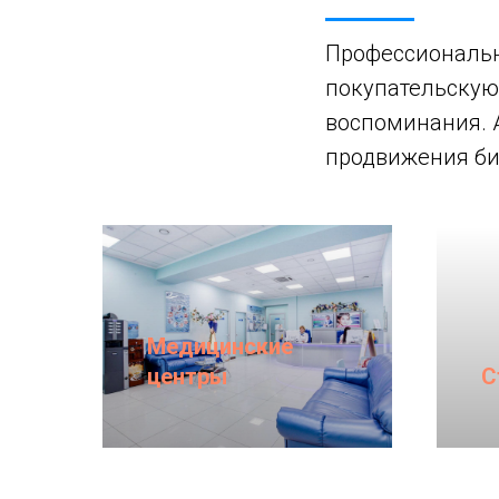
Профессиональн
покупательскую
воспоминания. 
продвижения би
Медицинские
центры
С