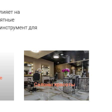
лияет на
иятные
инструмент для
е
Салоны красоты