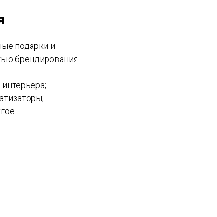
я
ые подарки и
тью брендирования
интерьера;
атизаторы;
гое.