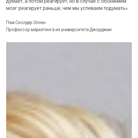
думает, а потом реагирует, но в случае с обонянием
мозг реагирует раньше, чем мы успеваем подумать».
Пэм Схолдер Эллен
Профессор маркетинга из университета Джорджии