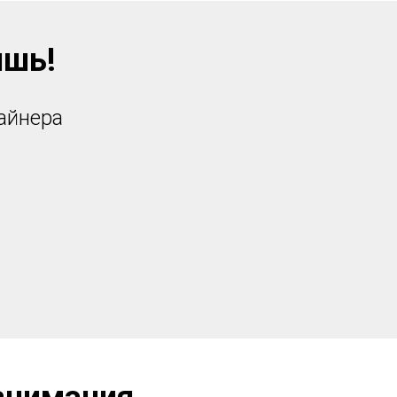
ишь!
айнера