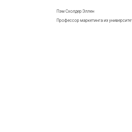
Пэм Схолдер Эллен
Профессор маркетинга из университ