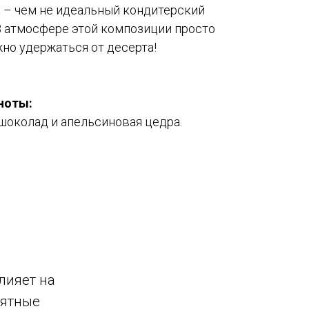
 – чем не идеальный кондитерский
В атмосфере этой композиции просто
но удержаться от десерта!
 ноты
:
шоколад и апельсиновая цедра.
лияет на
иятные