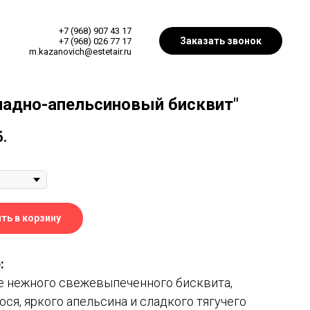
+7 (968) 907 43 17
Заказать звонок
+7 (968) 026 77 17
m.kazanovich@estetair.ru
адно-апельсиновый бисквит"
б.
ть в корзину
:
е нежного свежевыпеченного бисквита,
ся, яркого апельсина и сладкого тягучего