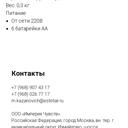
Вес: 0,3 кг
Питание
От сети 220В
6 батарейки АА
Контакты
+7 (968) 907 43 17
+7 (968) 026 77 17
m.kazanovich@estetair.ru
ООО «Империя Чувств»
Российская Федерация, город Москва, вн. тер. г.
муниципальный округ Измайлово, шоссе