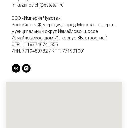
m.kazanovich@estetair.ru
ООО «Империя Чувств»
Российская Федерация, город Москва, вн. тер. г.
муниципальный округ Измайлово, шоссе
Измайловское, дом 71, корпус 3В, строение 1
ОГРН: 1187746741555
ИНН: 7719480782 / КПП: 771901001