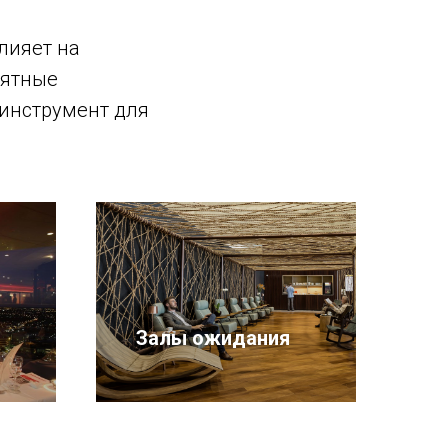
лияет на
иятные
инструмент для
Залы ожидания