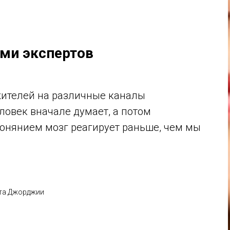
ами экспертов
жителей на различные каналы
ловек вначале думает, а потом
обонянием мозг реагирует раньше, чем мы
ета Джорджии