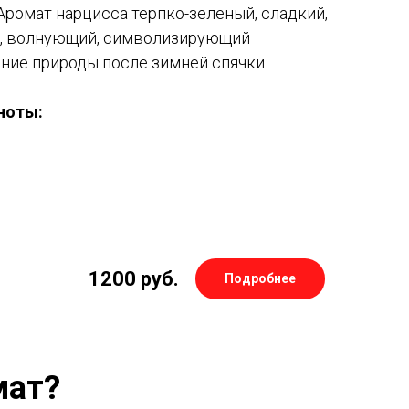
Аромат нарцисса терпко-зеленый, сладкий,
, волнующий, символизирующий
ние природы после зимней спячки
ноты:
1200
руб.
Подробнее
мат?