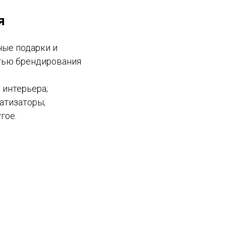
я
ые подарки и
тью брендирования
интерьера;
атизаторы;
гое.