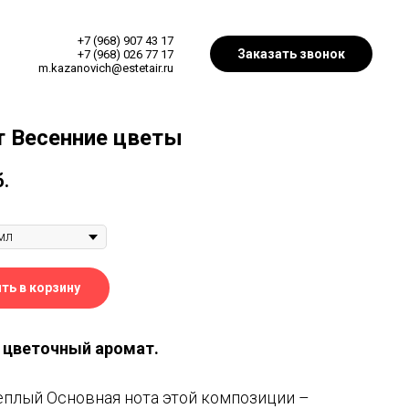
+7 (968) 907 43 17
Заказать звонок
+7 (968) 026 77 17
m.kazanovich@estetair.ru
 Весенние цветы
б.
ть в корзину
 цветочный аромат.
теплый Основная нота этой композиции –