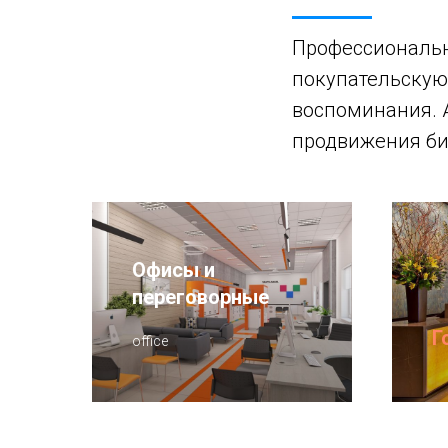
Профессиональн
покупательскую
воспоминания. 
продвижения би
Офисы и
переговорные
Г
office