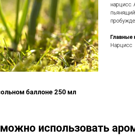
нарцисс. 
пьянящий
пробужде
Главные 
Нарцисс
зольном баллоне 250 мл
 можно использовать аро