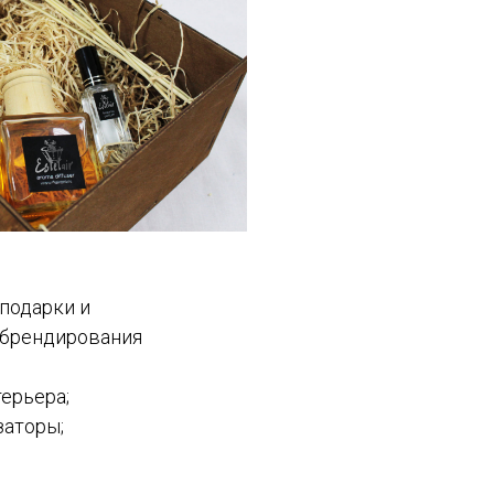
подарки и
 брендирования
ерьера;
аторы;
.