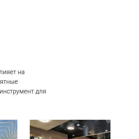
лияет на
иятные
инструмент для