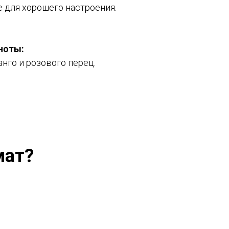
е для хорошего настроения.
ноты:
анго и розового перец.
мат?