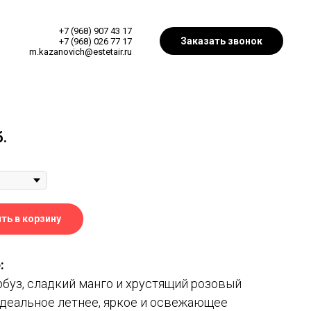
+7 (968) 907 43 17
Заказать звонок
+7 (968) 026 77 17
m.kazanovich@estetair.ru
"
б.
ть в корзину
:
рбуз, сладкий манго и хрустящий розовый
идеальное летнее, яркое и освежающее