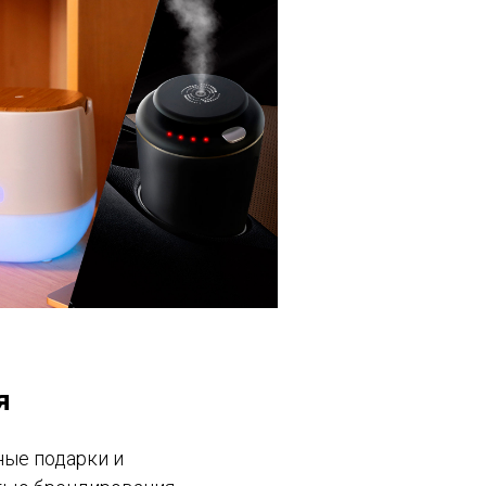
я
ые подарки и