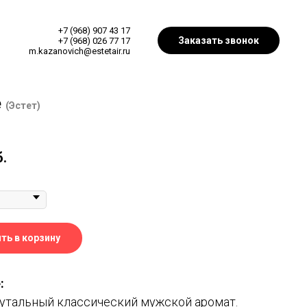
+7 (968) 907 43 17
Заказать звонок
+7 (968) 026 77 17
m.kazanovich@estetair.ru
e
(Эстет)
б.
ть в корзину
:
рутальный классический мужской аромат.