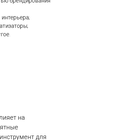
тью брендирования
интерьера;
атизаторы;
гое.
лияет на
иятные
инструмент для