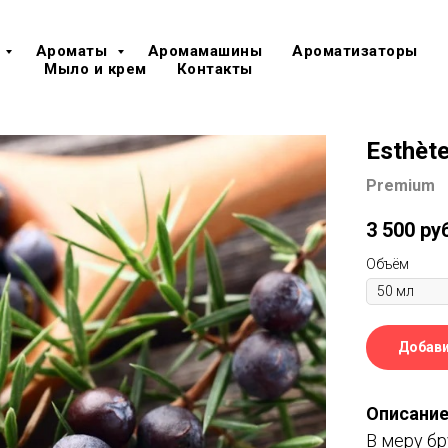
Ароматы
Аромамашины
Ароматизаторы
Мыло и крем
Контакты
Esthèt
Premium
3 500
ру
Объём
Добави
Описание
В меру б