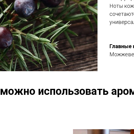
Ноты кожи
сочетают
универса
Главные 
Можжевел
 можно использовать аро