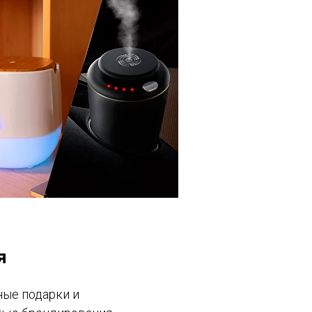
я
ые подарки и