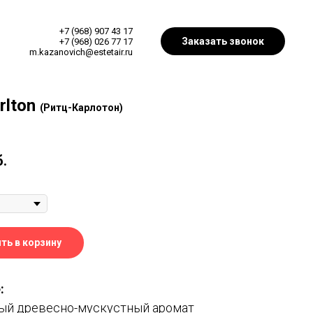
+7 (968) 907 43 17
Заказать звонок
+7 (968) 026 77 17
m.kazanovich@estetair.ru
rlton
(Ритц-Карлотон)
б.
ть в корзину
:
ый древесно-мускустный аромат