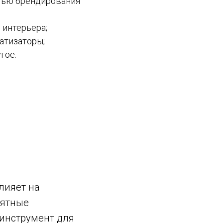
тью брендирования
интерьера;
атизаторы;
гое.
лияет на
иятные
инструмент для