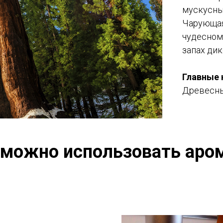
мускусны
Чарующая
чудесном
запах дик
Главные 
Древесны
 можно использовать аро