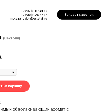
+7 (968) 907 43 17
Заказать звонок
+7 (968) 026 77 17
m.kazanovich@estetair.ru
a
(Секвойя)
б.
ть в корзину
:
имый обволакивающий аромат с