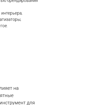
тью брендирования
интерьера;
атизаторы;
гое.
лияет на
иятные
инструмент для