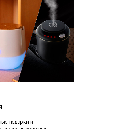
я
ые подарки и